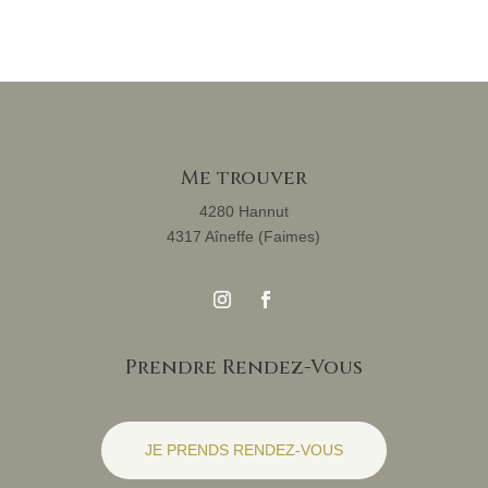
Me trouver
4280 Hannut
4317 Aîneffe (Faimes)
Prendre Rendez-Vous
JE PRENDS RENDEZ-VOUS